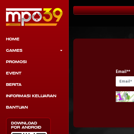
Home
Games
Promosi
Email**
Event
Berita
Informasi Keluaran
Bantuan
Download
For Android