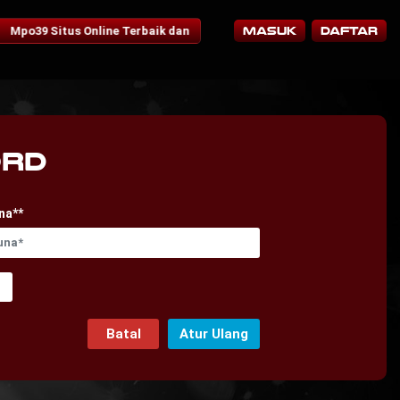
Mpo39 Situs Online Terbaik dan Terpercaya Raih Bonus Free Credit IDR
MASUK
Daftar
ord
na**
Batal
Atur Ulang