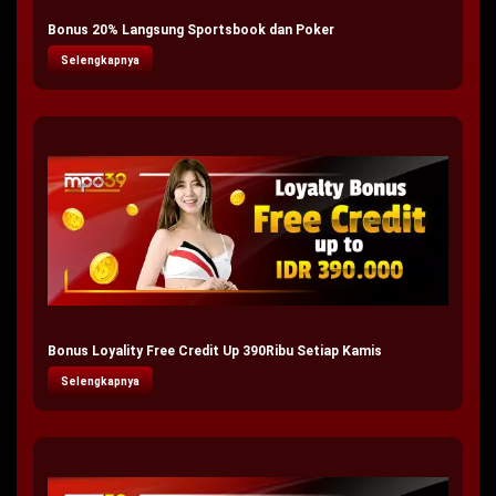
Bonus 20% Langsung Sportsbook dan Poker
Selengkapnya
Bonus Loyality Free Credit Up 390Ribu Setiap Kamis
Selengkapnya