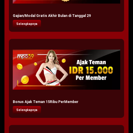
Gajian/Modal Gratis Akhir Bulan di Tanggal 29
Selengkapnya
Bonus Ajak Teman 15Ribu PerMember
Selengkapnya