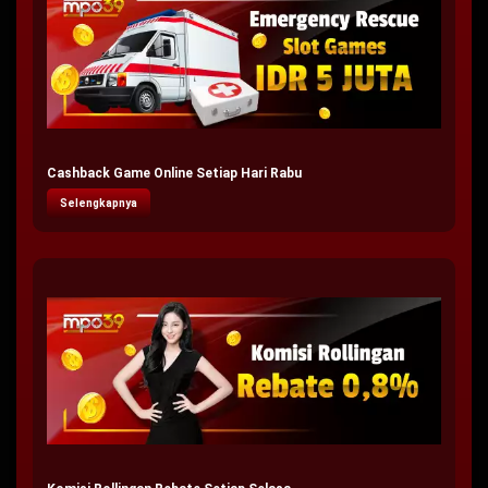
Cashback Game Online Setiap Hari Rabu
Selengkapnya