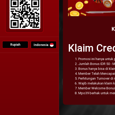
K
Klaim Cred
Rupiah
Indonesia
Promosi ini hanya untuk 
Jumlah Bonus IDR 50 - M
Bonus hanya bisa di klai
Member Telah Mencapai T
Perhitungan Turnover di 
Wajib melakukan klaim k
Member Welcome Bonus t
Mpo39 berhak untuk me