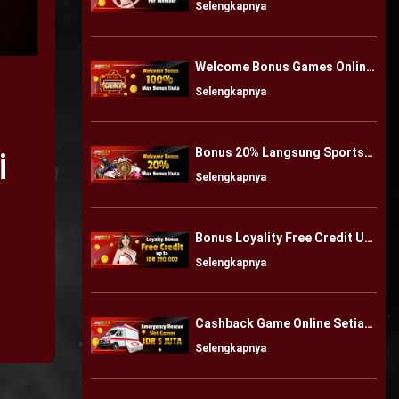
Selengkapnya
Welcome Bonus Games Online Indonesia
Selengkapnya
Bonus 20% Langsung Sportsbook dan Poker
i
Selengkapnya
Bonus Loyality Free Credit Up 390Ribu Setiap Kamis
Selengkapnya
Cashback Game Online Setiap Hari Rabu
Selengkapnya